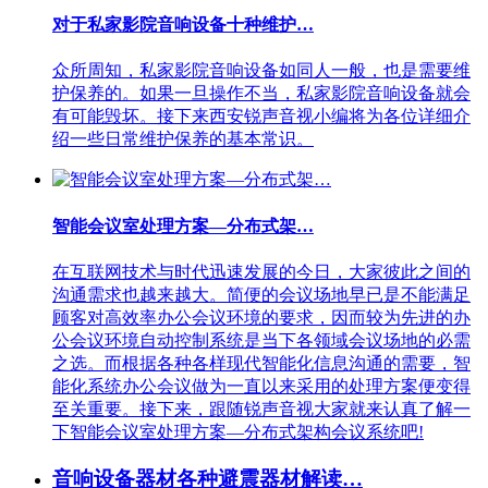
对于私家影院音响设备十种维护…
众所周知，私家影院音响设备如同人一般，也是需要维
护保养的。如果一旦操作不当，私家影院音响设备就会
有可能毁坏。接下来西安锐声音视小编将为各位详细介
绍一些日常维护保养的基本常识。
智能会议室处理方案—分布式架…
在互联网技术与时代迅速发展的今日，大家彼此之间的
沟通需求也越来越大。简便的会议场地早已是不能满足
顾客对高效率办公会议环境的要求，因而较为先进的办
公会议环境自动控制系统是当下各领域会议场地的必需
之选。而根据各种各样现代智能化信息沟通的需要，智
能化系统办公会议做为一直以来采用的处理方案便变得
至关重要。接下来，跟随锐声音视大家就来认真了解一
下智能会议室处理方案—分布式架构会议系统吧!
音响设备器材各种避震器材解读…