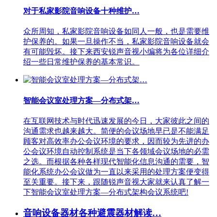
对于私家影院音响设备十种维护…
众所周知，私家影院音响设备如同人一般，也是需要维
护保养的。如果一旦操作不当，私家影院音响设备就会
有可能毁坏。接下来西安锐声音视小编将为各位详细介
绍一些日常维护保养的基本常识。
智能会议室处理方案—分布式架…
在互联网技术与时代迅速发展的今日，大家彼此之间的
沟通需求也越来越大。简便的会议场地早已是不能满足
顾客对高效率办公会议环境的要求，因而较为先进的办
公会议环境自动控制系统是当下各领域会议场地的必需
之选。而根据各种各样现代智能化信息沟通的需要，智
能化系统办公会议做为一直以来采用的处理方案便变得
至关重要。接下来，跟随锐声音视大家就来认真了解一
下智能会议室处理方案—分布式架构会议系统吧!
音响设备器材各种避震器材解读…