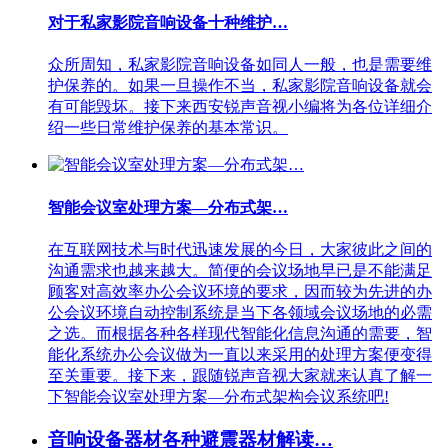
对于私家影院音响设备十种维护…
众所周知，私家影院音响设备如同人一般，也是需要维
护保养的。如果一旦操作不当，私家影院音响设备就会
有可能毁坏。接下来西安锐声音视小编将为各位详细介
绍一些日常维护保养的基本常识。
智能会议室处理方案—分布式架…
在互联网技术与时代迅速发展的今日，大家彼此之间的
沟通需求也越来越大。简便的会议场地早已是不能满足
顾客对高效率办公会议环境的要求，因而较为先进的办
公会议环境自动控制系统是当下各领域会议场地的必需
之选。而根据各种各样现代智能化信息沟通的需要，智
能化系统办公会议做为一直以来采用的处理方案便变得
至关重要。接下来，跟随锐声音视大家就来认真了解一
下智能会议室处理方案—分布式架构会议系统吧!
音响设备器材各种避震器材解读…